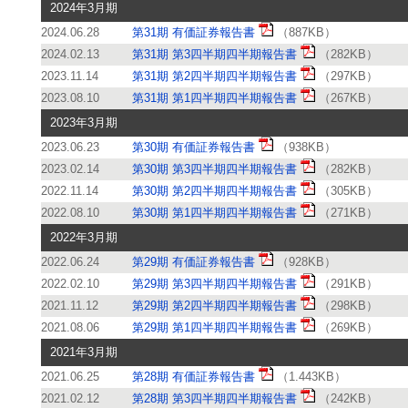
2024年3月期
2024.06.28
第31期 有価証券報告書
（887KB）
2024.02.13
第31期 第3四半期四半期報告書
（282KB）
2023.11.14
第31期 第2四半期四半期報告書
（297KB）
2023.08.10
第31期 第1四半期四半期報告書
（267KB）
2023年3月期
2023.06.23
第30期 有価証券報告書
（938KB）
2023.02.14
第30期 第3四半期四半期報告書
（282KB）
2022.11.14
第30期 第2四半期四半期報告書
（305KB）
2022.08.10
第30期 第1四半期四半期報告書
（271KB）
2022年3月期
2022.06.24
第29期 有価証券報告書
（928KB）
2022.02.10
第29期 第3四半期四半期報告書
（291KB）
2021.11.12
第29期 第2四半期四半期報告書
（298KB）
2021.08.06
第29期 第1四半期四半期報告書
（269KB）
2021年3月期
2021.06.25
第28期 有価証券報告書
（1.443KB）
2021.02.12
第28期 第3四半期四半期報告書
（242KB）