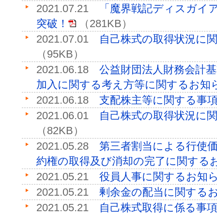
2021.07.21
「魔界戦記ディスガイア
突破！
（281KB）
2021.07.01
自己株式の取得状況に
（95KB）
2021.06.18
公益財団法人財務会計
加入に関する考え方等に関するお知
2021.06.18
支配株主等に関する事
2021.06.01
自己株式の取得状況に
（82KB）
2021.05.28
第三者割当による行使価
約権の取得及び消却の完了に関する
2021.05.21
役員人事に関するお知
2021.05.21
剰余金の配当に関する
2021.05.21
自己株式取得に係る事