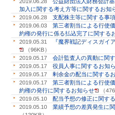
2019.06.28
公益財団法人財務会計
加入に関する考え方等に関するお知
2019.06.28
支配株主等に関する事
2019.06.03
第三者割当による行使価
約権の発行に係る払込完了に関する
2019.05.31
『魔界戦記ディスガイア
（96KB）
2019.05.17
会計監査人の異動に関
2019.05.17
役員人事に関するお知
2019.05.17
剰余金の配当に関する
2019.05.17
第三者割当による行使価
約権の発行に関するお知らせ
（47
2019.05.10
配当予想の修正に関す
2019.05.10
業績予想の差異発生に
（130KB）