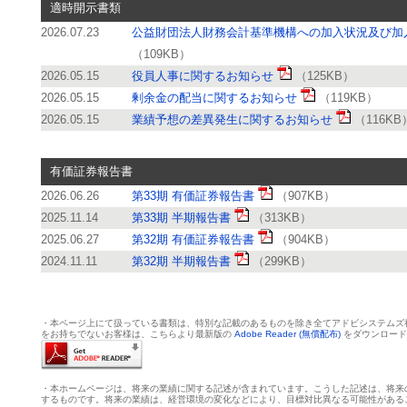
適時開示書類
2026.07.23
公益財団法人財務会計基準機構への加入状況及び加
（109KB）
2026.05.15
役員人事に関するお知らせ
（125KB）
2026.05.15
剰余金の配当に関するお知らせ
（119KB）
2026.05.15
業績予想の差異発生に関するお知らせ
（116KB
有価証券報告書
2026.06.26
第33期 有価証券報告書
（907KB）
2025.11.14
第33期 半期報告書
（313KB）
2025.06.27
第32期 有価証券報告書
（904KB）
2024.11.11
第32期 半期報告書
（299KB）
・本ページ上にて扱っている書類は、特別な記載のあるものを除き全てアドビシステムズ社の Ado
をお持ちでないお客様は、こちらより最新版の
Adobe Reader (無償配布)
をダウンロード
・本ホームページは、将来の業績に関する記述が含まれています。こうした記述は、将来
するものです。将来の業績は、経営環境の変化などにより、目標対比異なる可能性がある