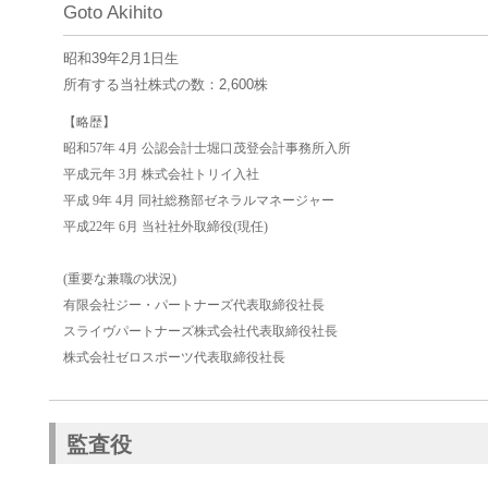
Goto Akihito
昭和39年2月1日生
所有する当社株式の数：2,600株
【略歴】
昭和57年 4月 公認会計士堀口茂登会計事務所入所
平成元年 3月 株式会社トリイ入社
平成 9年 4月 同社総務部ゼネラルマネージャー
平成22年 6月 当社社外取締役(現任)
(重要な兼職の状況)
有限会社ジー・パートナーズ代表取締役社長
スライヴパートナーズ株式会社代表取締役社長
株式会社ゼロスポーツ代表取締役社長
監査役