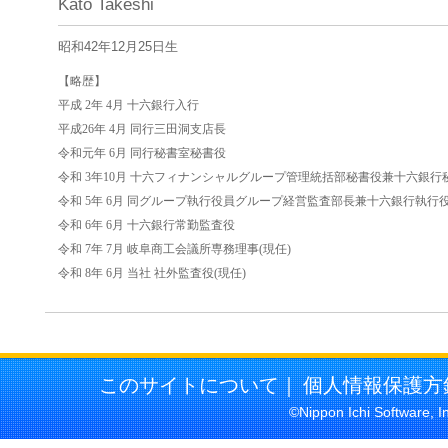
Kato Takeshi
昭和42年12月25日生
【略歴】
平成 2年 4月 十六銀行入行
平成26年 4月 同行三田洞支店長
令和元年 6月 同行秘書室秘書役
令和 3年10月 十六フィナンシャルグループ管理統括部秘書役兼十六銀行
令和 5年 6月 同グループ執行役員グループ経営監査部長兼十六銀行執行
令和 6年 6月 十六銀行常勤監査役
令和 7年 7月 岐阜商工会議所専務理事(現任)
令和 8年 6月 当社 社外監査役(現任)
このサイトについて
｜
個人情報保護方
©Nippon Ichi Software, I