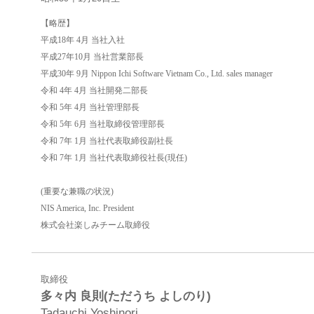
【略歴】
平成18年 4月 当社入社
平成27年10月 当社営業部長
平成30年 9月 Nippon Ichi Software Vietnam Co., Ltd. sales manager
令和 4年 4月 当社開発二部長
令和 5年 4月 当社管理部長
令和 5年 6月 当社取締役管理部長
令和 7年 1月 当社代表取締役副社長
令和 7年 1月 当社代表取締役社長(現任)
(重要な兼職の状況)
NIS America, Inc. President
株式会社楽しみチーム取締役
取締役
多々内 良則(ただうち よしのり)
Tadauchi Yoshinori