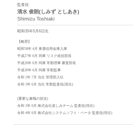
監査役
清水 俊朗(しみず としあき)
Shimizu Toshiaki
昭和35年5月6日生
【略歴】
昭和58年 4月 東濃信用金庫入庫
平成27年 6月 同庫 リスク統括部長
平成28年 6月 同庫 常勤理事 審査部長
平成30年 6月 同庫 常勤監事
令和 2年 7月 当社 管理部入社
令和 3年 6月 当社 常勤監査役(現任)
(重要な兼職の状況)
令和 3年 6月 株式会社楽しみチーム 監査役(現任)
令和 4年 6月 株式会社システムソフト・ベータ 監査役(現任)