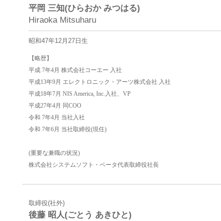
平岡 三知(ひらおか みつはる)
Hiraoka Mitsuharu
昭和47年12月27日生
【略歴】
平成 7年4月 株式会社コーエー 入社
平成13年9月 エレクトロニック・アーツ株式会社 入社
平成18年7月 NIS America, Inc.入社、VP
平成27年4月 同COO
令和 7年4月 当社入社
令和 7年6月 当社取締役(現任)
(重要な兼職の状況)
株式会社システムソフト・ベータ代表取締役社長
取締役(社外)
後藤 昭人(ごとう あきひと)