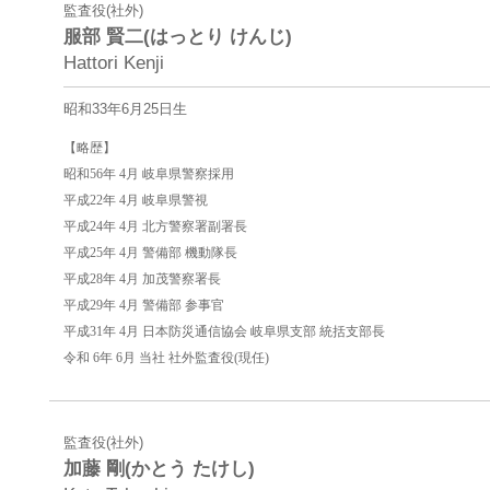
監査役(社外)
服部 賢二(はっとり けんじ)
Hattori Kenji
昭和33年6月25日生
【略歴】
昭和56年 4月 岐阜県警察採用
平成22年 4月 岐阜県警視
平成24年 4月 北方警察署副署長
平成25年 4月 警備部 機動隊長
平成28年 4月 加茂警察署長
平成29年 4月 警備部 参事官
平成31年 4月 日本防災通信協会 岐阜県支部 統括支部長
令和 6年 6月 当社 社外監査役(現任)
監査役(社外)
加藤 剛(かとう たけし)